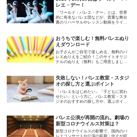
ます。
レエ・デー！
「ワールド・バレエ・デー」とは、世界
的に有名なバレエ団などが、貴重な舞台
裏のリハーサルやレッスン動画をライブ
配信するイベントです。今年は10月29日
に開催されます。
おうちで楽しむ！無料バレエぬり
えダウンロード
お子さんがご自宅で楽しめる、無料のバ
レエぬりえをご紹介！このサイトオリジ
ナルのぬりえ（無料）もご用意しました
ので、ぜひダウンロードしてご利用くだ
さい。
失敗しない！バレエ教室・スタジ
オの探し方と選ぶポイント
「バレエをはじめたい」「子どもに習わ
せたい」という方に、バレエ教室・スタ
ジオのおすすめの探し方や、選ぶポイン
トをご紹介します。
バレエ公演が再開の流れ。劇場の
新型コロナウイルス対策は？
新型コロナウイルスの影響で、国内のバ
レエコンサートや公演の延期・中止が続