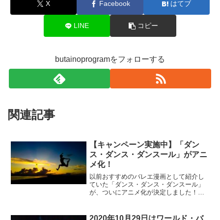
X
Facebook
はてブ
LINE
コピー
butainoprogramをフォローする
関連記事
【キャンペーン実施中】「ダン
ス・ダンス・ダンスール」がアニ
メ化！
以前おすすめのバレエ漫画として紹介し
ていた「ダンス・ダンス・ダンスール」
が、ついにアニメ化が決定しました！配
信時期や放送局などは未公開のようです
が、アニメ化を記念して早速キャンペー
ンがいくつか行われているのでご紹介し
2020年10月29日はワールド・バ