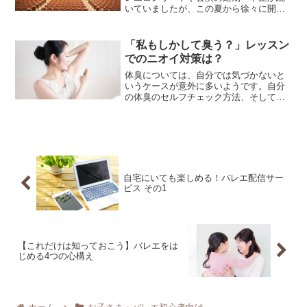
いていましたが、この夏から徐々に開催
予定の話が耳に入るようになってきまし
た。そこで、今後のバレエ公演の状況
や、劇場・ホールでどのような感染対策
「私もしかして臭う？」レッスン
がとられているのかを調べてみました。
でのニオイ対策は？
体臭については、自分では気づかないと
いうケースが意外に多いようです。自分
の体臭のセルフチェック方法、そしてニ
オイ対策についてご紹介したいと思いま
す。
自宅にいても楽しめる！バレエ配信サー
ビス その1
【これだけは知っておこう】バレエをは
じめる4つの心構え