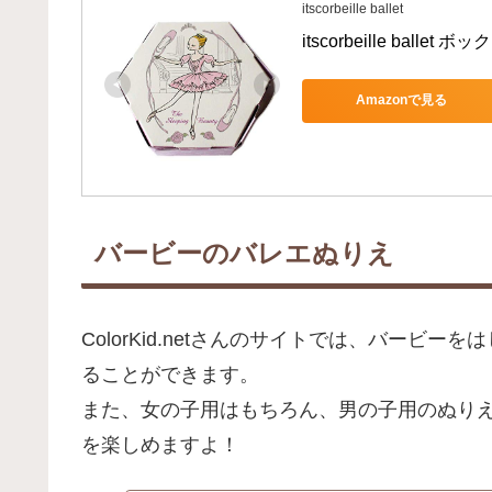
itscorbeille ballet
itscorbeille ball
Amazonで見る
バービーのバレエぬりえ
ColorKid.netさんのサイトでは、バー
ることができます。
また、女の子用はもちろん、男の子用のぬり
を楽しめますよ！