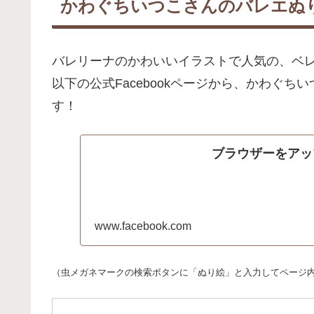
かわぐちいつこさんのバレエぬ
バレリーナのかわいいイラストで人気の、ベ
以下の公式Facebookページから、かわぐ
す！
ブラウザーをアッ
www.facebook.com
（虫メガネマークの検索ボタンに「ぬり絵」と入力してページ