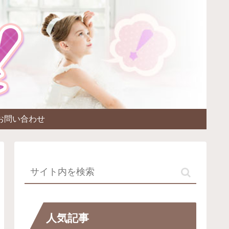
お問い合わせ
人気記事