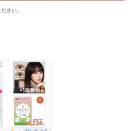
ください。