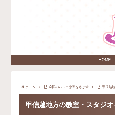
HOME
ホーム
全国のバレエ教室をさがす
甲信越
甲信越地方の教室・スタジオ